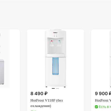
8 490 ₽
9 900 
HotFrost V118F (без
HotFrost
охлаждения)
Есть в