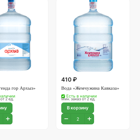
410 ₽
генда гор Архыз»
Вода «Жемчужина Кавказа»
 наличии
Есть в наличии
от 2 ед.
Мин. заказ от 2 ед.
ину
В корзину