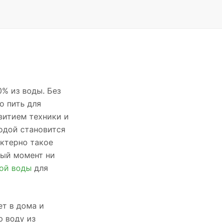
0% из воды. Без
о пить для
витием техники и
одой становится
актерно такое
ный момент ни
вой воды
для
ет в дома и
ю воду из