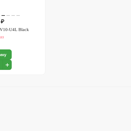
 ₽
 V10-U4L Black
аз
ину